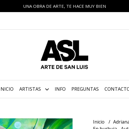
UNA OBRA DE ARTE, TE HACE MUY BIEN
INICIO
ARTISTAS
INFO
PREGUNTAS
CONTACT
Inicio
Adrian
En burbuja - Au