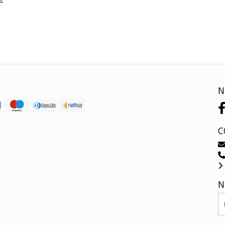
N
C
N