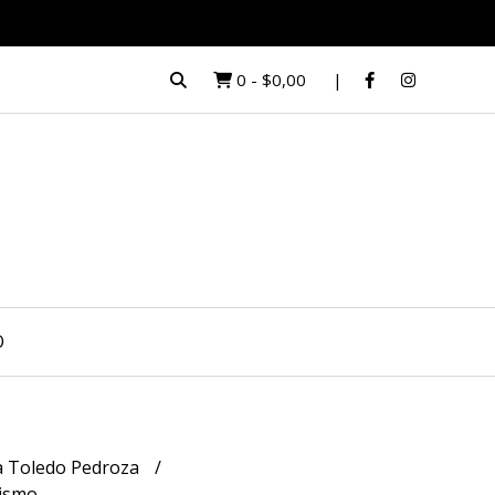
0
-
$0,00
O
a Toledo Pedroza
tismo