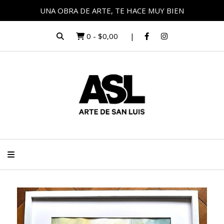
UNA OBRA DE ARTE, TE HACE MUY BIEN
0
-
$0,00