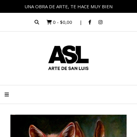
UNA OBRA DE ARTE, TE HACE MUY BIEN
0
-
$0,00