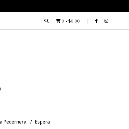
0
-
$0,00
O
la Pedernera
Espera