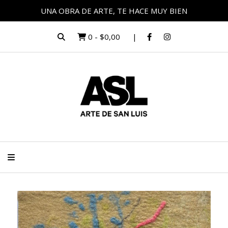
UNA OBRA DE ARTE, TE HACE MUY BIEN
0
-
$0,00