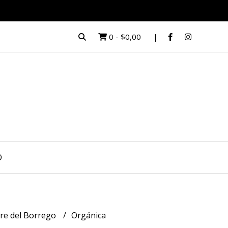
0
-
$0,00
O
re del Borrego
Orgánica