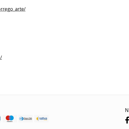
rrego_arte/
/
N