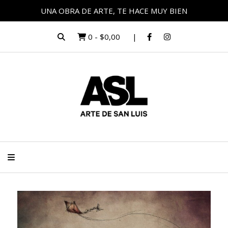
UNA OBRA DE ARTE, TE HACE MUY BIEN
0
-
$0,00