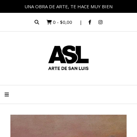
UNA OBRA DE ARTE, TE HACE MUY BIEN
0
-
$0,00