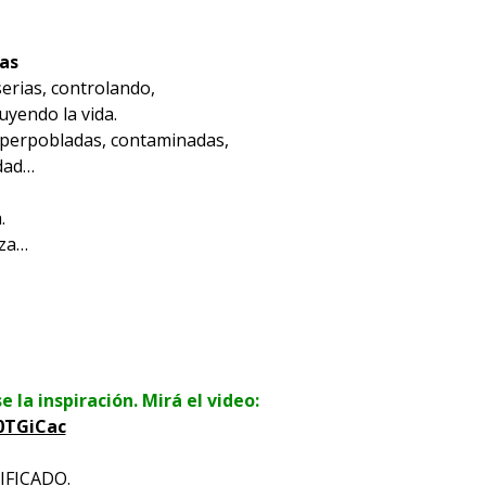
as
erias, controlando,
yendo la vida.
uperpobladas, contaminadas,
idad…
.
nza…
la inspiración. Mirá el video:
0TGiCac
IFICADO.