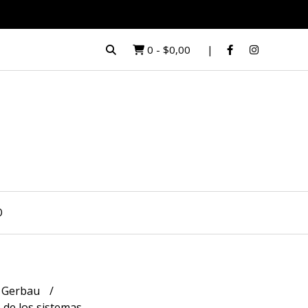
0
-
$0,00
O
 Gerbau
de los sistemas