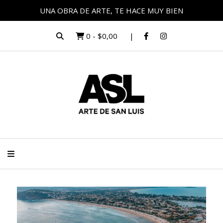
UNA OBRA DE ARTE, TE HACE MUY BIEN
0
-
$0,00