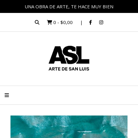
UNA OBRA DE ARTE, TE HACE MUY BIEN
0
-
$0,00