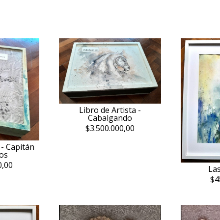
Libro de Artista -
Cabalgando
$3.500.000,00
 - Capitán
os
0,00
Las
$4