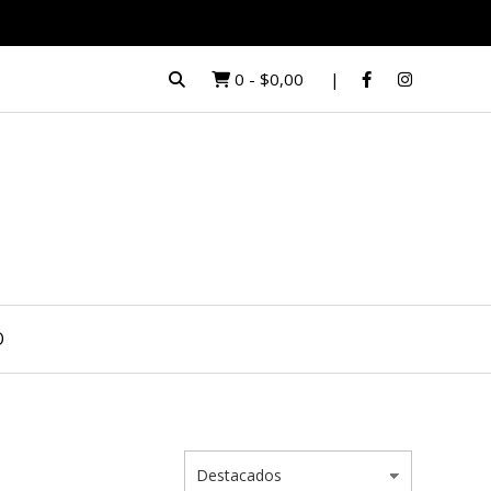
0
-
$0,00
O