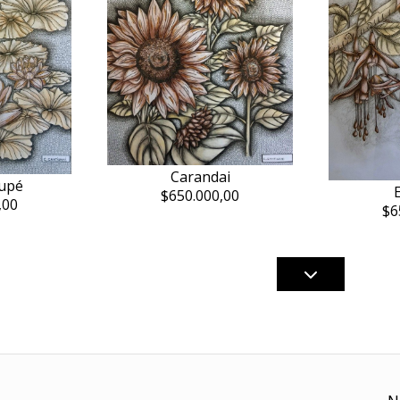
Carandai
rupé
E
$650.000,00
,00
$6