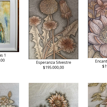
as 1
,00
Encant
Esperanza Silvestre
$1
$195.000,00